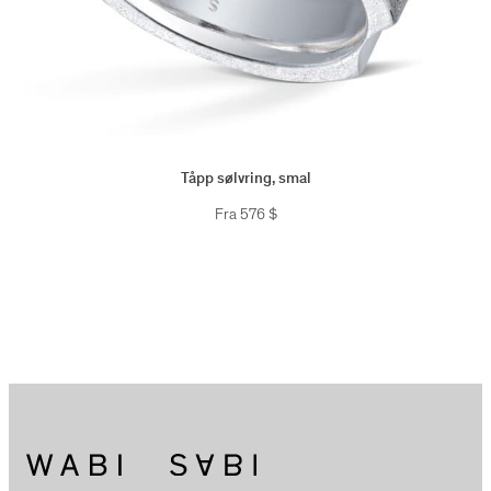
Tåpp sølvring, smal
Fra
576
$