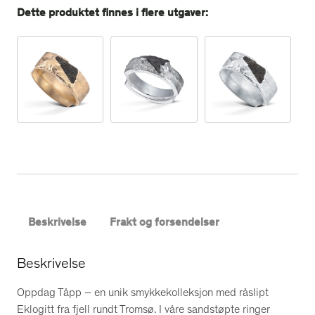
u
Dette produktet finnes i flere utgaver:
l
l
r
i
n
g
,
s
m
a
l
a
Beskrivelse
Frakt og forsendelser
n
t
Beskrivelse
a
l
Oppdag Tåpp – en unik smykkekolleksjon med råslipt
l
Eklogitt fra fjell rundt Tromsø. I våre sandstøpte ringer