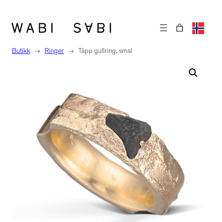
Hopp
til
innhold
Butikk
→
Ringer
→
Tåpp gullring, smal