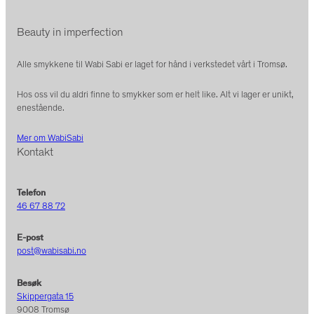
Beauty in imperfection
Alle smykkene til Wabi Sabi er laget for hånd i verkstedet vårt i Tromsø.
Hos oss vil du aldri finne to smykker som er helt like. Alt vi lager er unikt,
enestående.
Mer om WabiSabi
Kontakt
Telefon
46 67 88 72
E-post
post@wabisabi.no
Besøk
Skippergata 15
9008 Tromsø