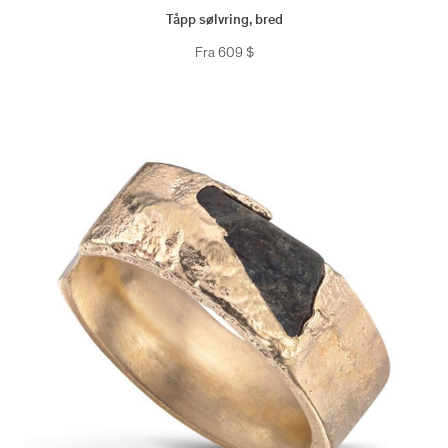
Tåpp sølvring, bred
Fra
609
$