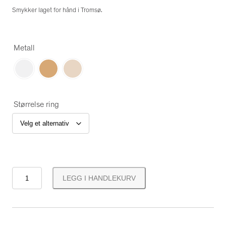
Smykker laget for hånd i Tromsø.
Metall
Størrelse ring
T
LEGG I HANDLEKURV
å
p
p
g