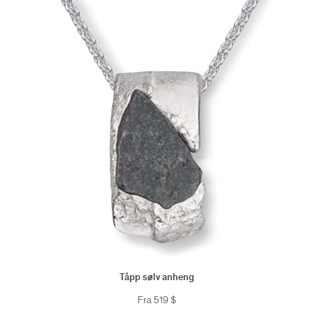
Tåpp sølv anheng
Fra
519
$