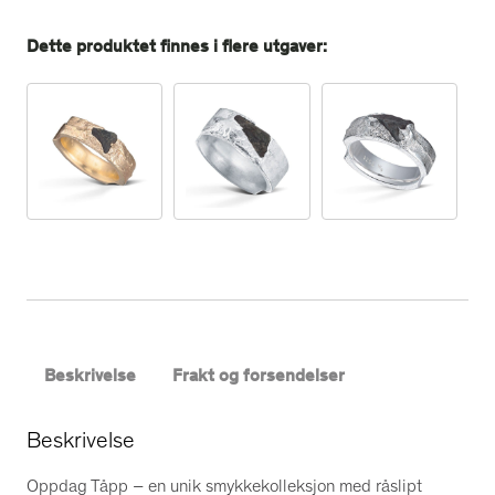
g
u
Dette produktet finnes i flere utgaver:
l
l
r
i
n
g
,
b
r
e
d
a
Beskrivelse
Frakt og forsendelser
n
t
Beskrivelse
a
l
Oppdag Tåpp – en unik smykkekolleksjon med råslipt
l