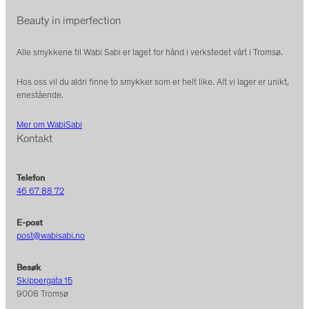
Beauty in imperfection
Alle smykkene til Wabi Sabi er laget for hånd i verkstedet vårt i Tromsø.
Hos oss vil du aldri finne to smykker som er helt like. Alt vi lager er unikt,
enestående.
Mer om WabiSabi
Kontakt
Telefon
46 67 88 72
E-post
post@wabisabi.no
Besøk
Skippergata 15
9008 Tromsø