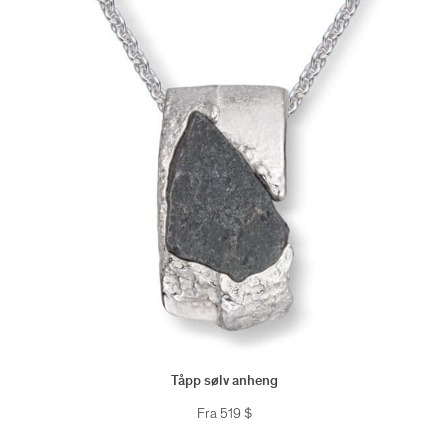
Tåpp sølv anheng
Fra
519
$