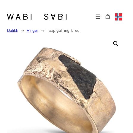
Hopp
til
innhold
Butikk
→
Ringer
→
Tåpp gullring, bred