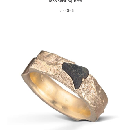
Tåpp sølvring, bred
Fra
609
$