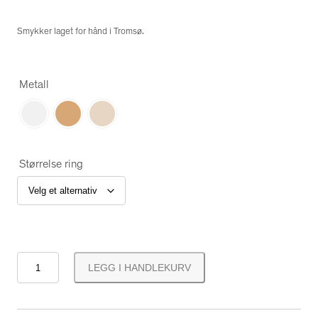
Smykker laget for hånd i Tromsø.
Metall
Størrelse ring
T
LEGG I HANDLEKURV
å
p
p