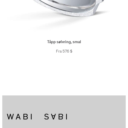
Tåpp sølvring, smal
Fra
576
$