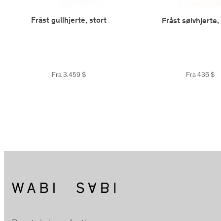
Fråst gullhjerte, stort
Fråst sølvhjerte,
Fra
3.459
$
Fra
436
$