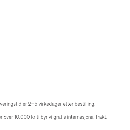
a
n
t
a
l
l
veringstid er 2–5 virkedager etter bestilling.
r over 10.000 kr tilbyr vi gratis internasjonal frakt.