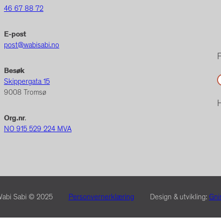
46 67 88 72
E-post
post@wabisabi.no
F
Besøk
Facebo
Skippergata 15
9008 Tromsø
H
Org.nr
.
NO 915 529 224 MVA
abi Sabi © 2025
Personvernerklæring
Design & utvikling:
Gni