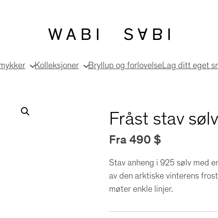
smykker
Kolleksjoner
Bryllup og forlovelse
Lag ditt eget 
Fråst stav sø
Fra
490
$
Stav anheng i 925 sølv med en
av den arktiske vinterens fros
møter enkle linjer.