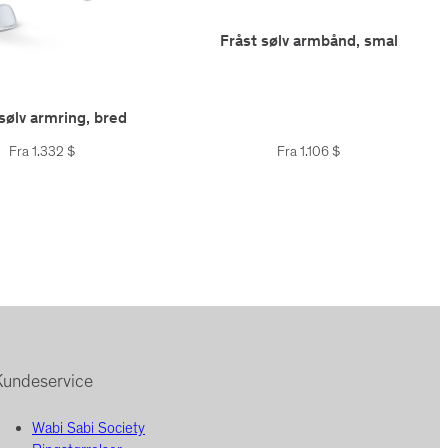
Fråst sølv armbånd, smal
sølv armring, bred
Fra
1.332
$
Fra
1.106
$
Kundeservice
Wabi Sabi Society