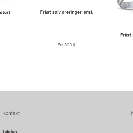
Fråst sølv øreringer, små
 stort
Fråst 
Fra
300
$
Kontakt
Telefon