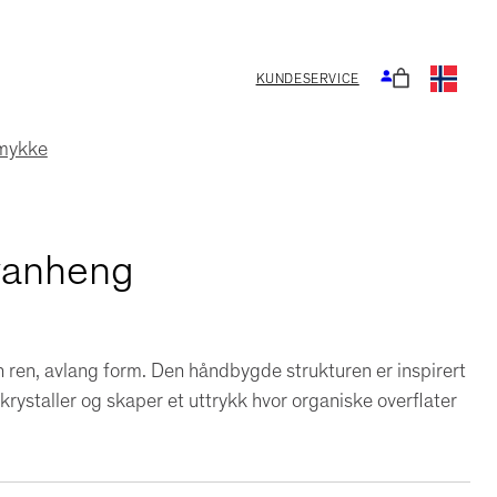
KUNDESERVICE
smykke
lvanheng
 ren, avlang form. Den håndbygde strukturen er inspirert
tkrystaller og skaper et uttrykk hvor organiske overflater