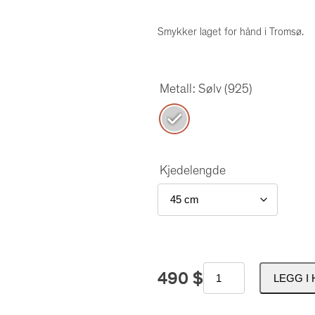
Smykker laget for hånd i Tromsø.
Metall
: Sølv (925)
Kjedelengde
F
490
$
LEGG I
r
å