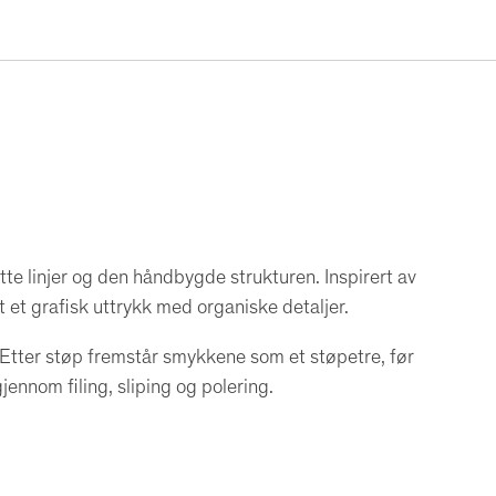
s
t
s
t
a
v
s
ø
l
te linjer og den håndbygde strukturen. Inspirert av
v
t et grafisk uttrykk med organiske detaljer.
a
n
 Etter støp fremstår smykkene som et støpetre, før
h
ennom filing, sliping og polering.
e
n
g