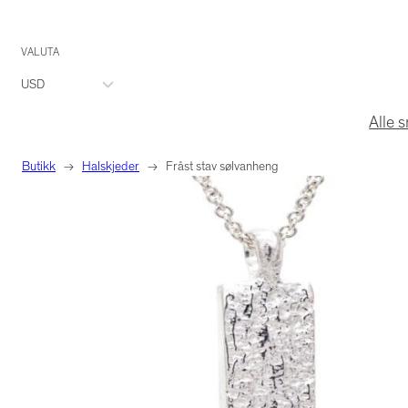
Hopp
VALUTA
til
USD
innhold
Alle 
Butikk
→
Halskjeder
→
Fråst stav sølvanheng