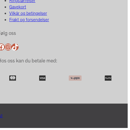
Ringstørrelser
Gavekort
Vilkår og betingelser
Frakt og forsendelser
ølg oss
ok
Instagram
TikTok
os oss kan du betale med:
st