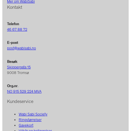
Mer om WabiSabi
Kontakt
Telefon
46 67 88 72
E-post
post@wabisabi.no
Besøk
Skippergata 15
9008 Tromsø
Org.nr
.
NO 915 529 224 MVA
Kundeservice
Wabi Sabi Society
Ringstørrelser
Gavekort
Vilkår og betingelser