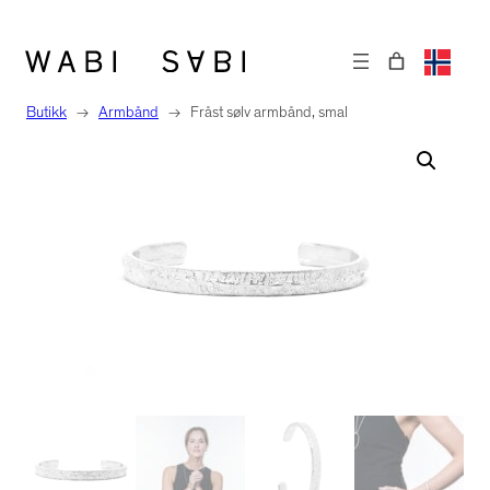
Hopp
til
innhold
Butikk
→
Armbånd
→
Fråst sølv armbånd, smal