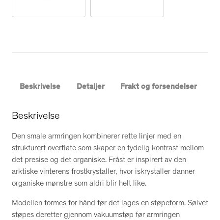
b
å
n
d
,
s
m
Beskrivelse
Detaljer
Frakt og forsendelser
a
l
a
Beskrivelse
n
Den smale armringen kombinerer rette linjer med en
t
strukturert overflate som skaper en tydelig kontrast mellom
a
det presise og det organiske. Fråst er inspirert av den
l
arktiske vinterens frostkrystaller, hvor iskrystaller danner
l
organiske mønstre som aldri blir helt like.
Modellen formes for hånd før det lages en støpeform. Sølvet
støpes deretter gjennom vakuumstøp før armringen