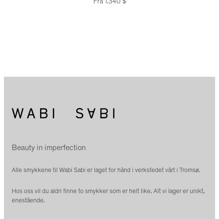
Fra
1.340
$
Beauty in imperfection
Alle smykkene til Wabi Sabi er laget for hånd i verkstedet vårt i Tromsø.
Hos oss vil du aldri finne to smykker som er helt like. Alt vi lager er unikt,
enestående.