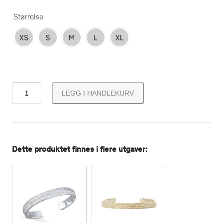
Størrelse
F
LEGG I HANDLEKURV
r
å
s
t
s
Dette produktet finnes i flere utgaver:
ø
l
v
a
r
m