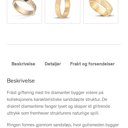
e
r
i
n
g
–
3
d
i
Beskrivelse
Detaljer
Frakt og forsendelser
a
m
Beskrivelse
a
n
Fråst giftering med tre diamanter bygger videre på
t
kolleksjonens karakteristiske sandstøpte struktur. De
e
diskret diamantene fanger lyset og skaper et glitrende
r
uttrykk som fremhever strukturens naturlige spill.
a
n
Ringen formes gjennom sandstøp, hvor gullsmeden bygger