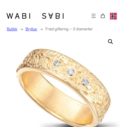
Hopp
til
innhold
Butikk
→
Bryllup
→
Fråst giftering – 3 diamanter