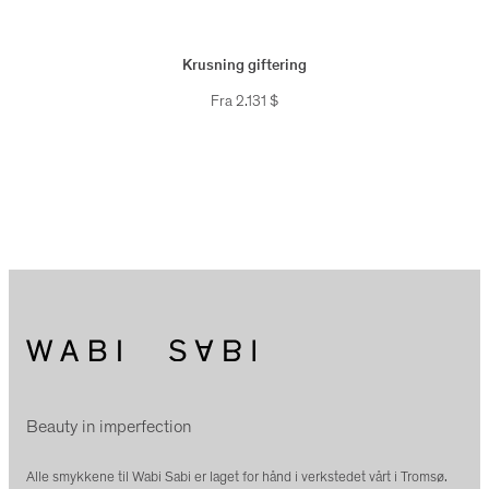
Krusning giftering
Fra
2.131
$
Beauty in imperfection
Alle smykkene til Wabi Sabi er laget for hånd i verkstedet vårt i Tromsø.