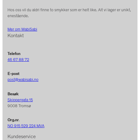
Hos oss vil du aldri finne to smykker som er helt like. Alt vi lager er unikt,
enestående.
Mer om WabiSabi
Kontakt
Telefon
46 67 88 72
E-post
post@wabisabi.no
Besøk
Skippergata 15
9008 Tromsø
Org.nr
.
NO 915 529 224 MVA
Kundeservice