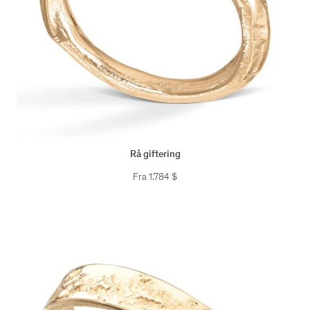
Rå giftering
Fra
1.784
$