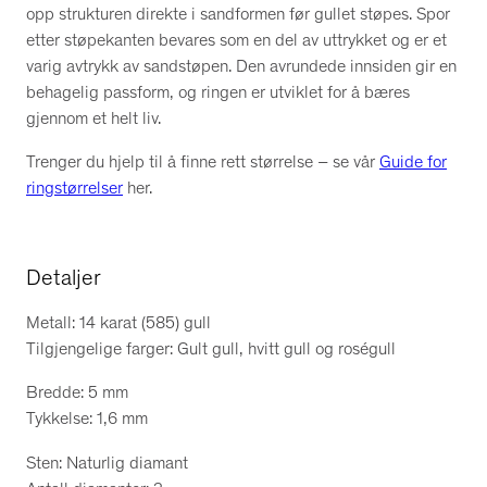
t
opp strukturen direkte i sandformen før gullet støpes. Spor
a
etter støpekanten bevares som en del av uttrykket og er et
l
varig avtrykk av sandstøpen. Den avrundede innsiden gir en
l
behagelig passform, og ringen er utviklet for å bæres
gjennom et helt liv.
Trenger du hjelp til å finne rett størrelse – se vår
Guide for
ringstørrelser
her.
Detaljer
Metall: 14 karat (585) gull
Tilgjengelige farger: Gult gull, hvitt gull og roségull
Bredde: 5 mm
Tykkelse: 1,6 mm
Sten: Naturlig diamant