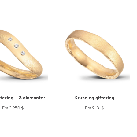
ftering – 3 diamanter
Krusning giftering
Fra
3.250
$
Fra
2.131
$