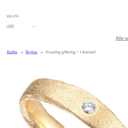
Hopp
VALUTA
til
USD
innhold
Alle 
Butikk
→
Bryllup
→
Krusning giftering – 1 diamant