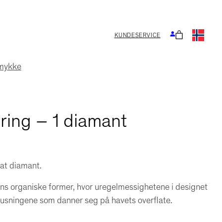
KUNDESERVICE
smykke
ring – 1 diamant
rat diamant.
rens organiske former, hvor uregelmessighetene i designet
rusningene som danner seg på havets overflate.