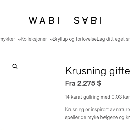
smykker
Kolleksjoner
Bryllup og forlovelse
Lag ditt eget 
Krusning gifte
Fra
2.275
$
14 karat gullring med 0,03 ka
Krusning er inspirert av natu
speiler de myke bølgene og k