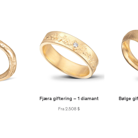
Fjæra giftering – 1 diamant
Bølge gi
Fra
2.508
$