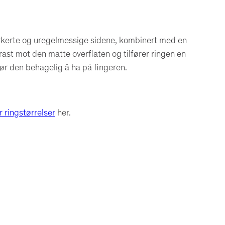
d
i
a
markerte og uregelmessige sidene, kombinert med en
m
ast mot den matte overflaten og tilfører ringen en
a
ør den behagelig å ha på fingeren.
n
t
a
r ringstørrelser
her.
n
t
a
l
l