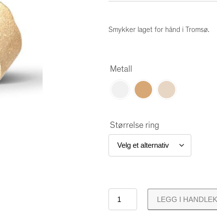
Smykker laget for hånd i Tromsø.
Metall
Størrelse ring
K
LEGG I HANDLE
r