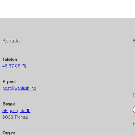
Kontakt
Telefon
46 67 88 72
E-post
post@wabisabi.no
F
Besøk
Facebo
Skippergata 15
9008 Tromsø
H
Org.nr
.