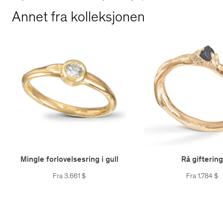
Annet fra kolleksjonen
Mingle forlovelsesring i gull
Rå giftering
Fra
3.661
$
Fra
1.784
$