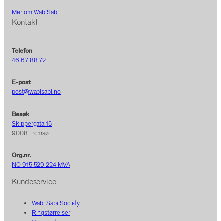
Mer om WabiSabi
Kontakt
Telefon
46 67 88 72
E-post
post@wabisabi.no
Besøk
Skippergata 15
9008 Tromsø
Org.nr
.
NO 915 529 224 MVA
Kundeservice
Wabi Sabi Society
Ringstørrelser