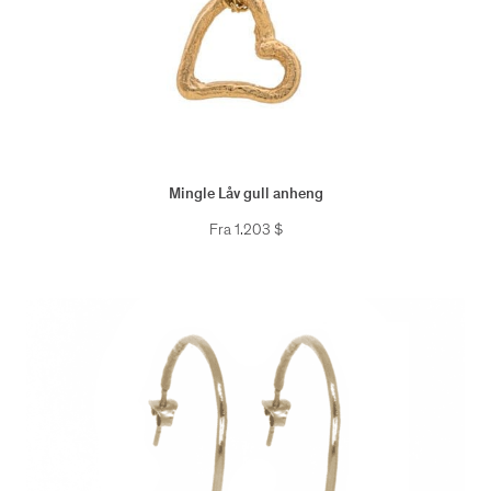
Mingle Låv gull anheng
Fra
1.203
$