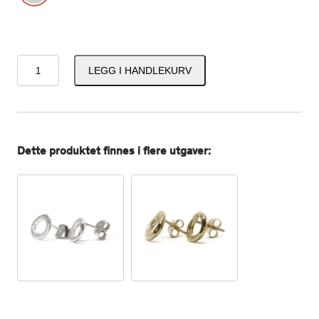
M
LEGG I HANDLEKURV
i
n
g
l
e
Dette produktet finnes i flere utgaver:
s
ø
l
v
ø
r
e
d
o
b