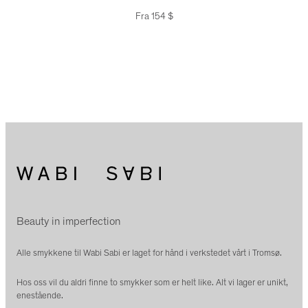
Fra
154
$
Beauty in imperfection
Alle smykkene til Wabi Sabi er laget for hånd i verkstedet vårt i Tromsø.
Hos oss vil du aldri finne to smykker som er helt like. Alt vi lager er unikt,
enestående.