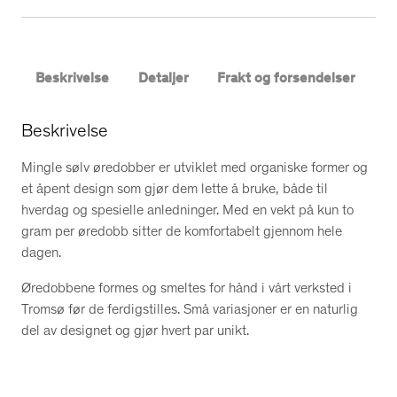
b
e
r
Beskrivelse
Detaljer
Frakt og forsendelser
m
e
d
Beskrivelse
i
Mingle sølv øredobber er utviklet med organiske former og
u
et åpent design som gjør dem lette å bruke, både til
m
hverdag og spesielle anledninger. Med en vekt på kun to
a
gram per øredobb sitter de komfortabelt gjennom hele
n
dagen.
t
a
Øredobbene formes og smeltes for hånd i vårt verksted i
l
Tromsø før de ferdigstilles. Små variasjoner er en naturlig
l
del av designet og gjør hvert par unikt.