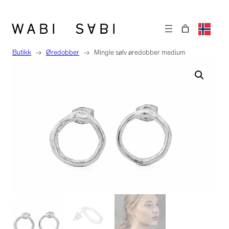
Hopp
til
innhold
Butikk
→
Øredobber
→
Mingle sølv øredobber medium